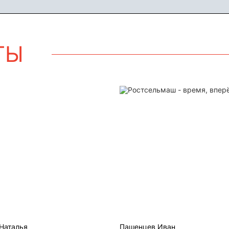
ТЫ
Ростсельмаш - время, впе
Наталья
Пашенцев Иван