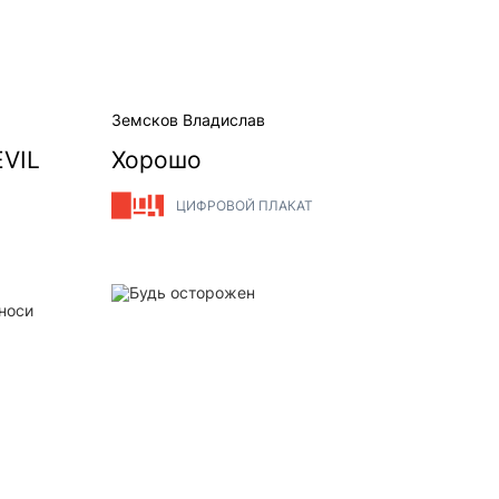
Земсков Владислав
VIL
Хорошо
ЦИФРОВОЙ ПЛАКАТ
ределительном узле переноси осторожно!
Будь осторожен