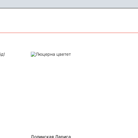
рёд!
Люцерна цветет
Долинская Лариса