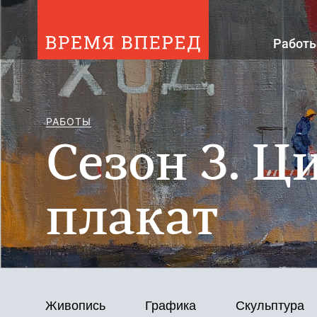
Работ
Сезон 3
РАБОТЫ
Сезон 3. Ц
плакат
Фильтр
Живопись
Графика
Скульптура