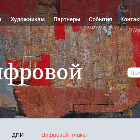
ы
Художникам
Партнеры
События
Конта
ифровой
Поиск
ДПИ
Цифровой плакат