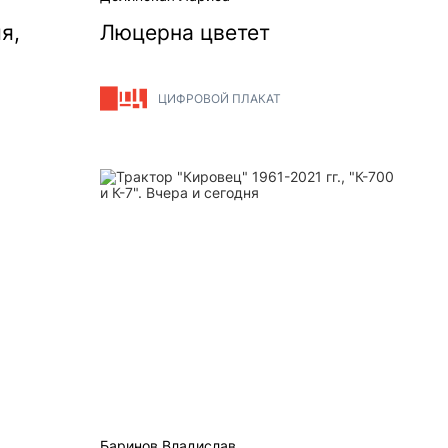
я,
Люцерна цветет
ЦИФРОВОЙ ПЛАКАТ
ем...
Трактор "Кировец" 1961-2021 гг., "К-700 и К
Баринов Владислав