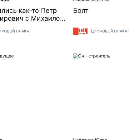
лись как-то Петр
Болт
ирович с Михаилом
евичем...
ФРОВОЙ ПЛАКАТ
ЦИФРОВОЙ ПЛАКАТ
дущее
Он - строитель
я
Неретина Юлия