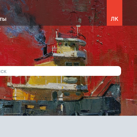
кты
ЛК
0